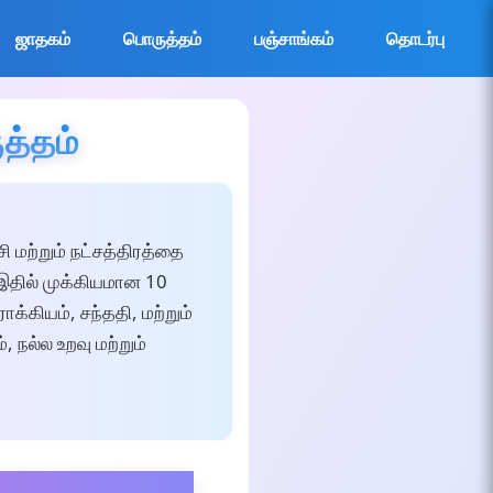
ஜாதகம்
பொருத்தம்
பஞ்சாங்கம்
தொடர்பு
த்தம்
 மற்றும் நட்சத்திரத்தை
 இதில் முக்கியமான 10
்கியம், சந்ததி, மற்றும்
 நல்ல உறவு மற்றும்