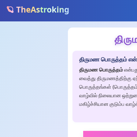
🪐 TheAstroking
திரு
திருமண பொருத்தம் என
திருமண பொருத்தம்
என்பத
வைத்து திருமணத்திற்கு ஏற
பொருத்தங்கள் (பொருத்தம்)
வாழ்வில் நிலையான ஒற்றுமை
மகிழ்ச்சியான குடும்ப வாழ்