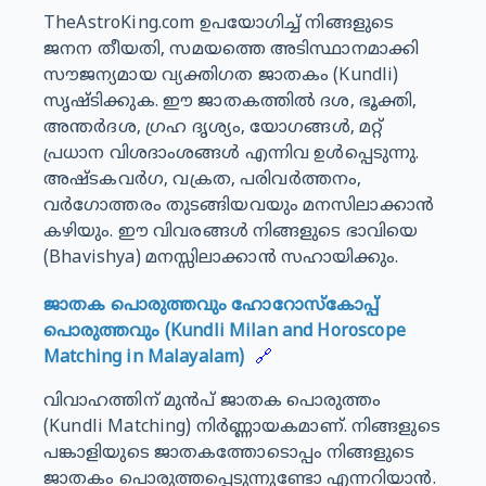
TheAstroKing.com ഉപയോഗിച്ച് നിങ്ങളുടെ
ജനന തീയതി, സമയത്തെ അടിസ്ഥാനമാക്കി
സൗജന്യമായ വ്യക്തിഗത ജാതകം (Kundli)
സൃഷ്ടിക്കുക. ഈ ജാതകത്തിൽ ദശ, ഭൂക്തി,
അന്തർദശ, ഗ്രഹ ദൃശ്യം, യോഗങ്ങൾ, മറ്റ്
പ്രധാന വിശദാംശങ്ങൾ എന്നിവ ഉൾപ്പെടുന്നു.
അഷ്ടകവർഗ, വക്രത, പരിവർത്തനം,
വർഗോത്തരം തുടങ്ങിയവയും മനസിലാക്കാൻ
കഴിയും. ഈ വിവരങ്ങൾ നിങ്ങളുടെ ഭാവിയെ
(Bhavishya) മനസ്സിലാക്കാൻ സഹായിക്കും.
ജാതക പൊരുത്തവും ഹോറോസ്കോപ്പ്
പൊരുത്തവും (Kundli Milan and Horoscope
Matching in Malayalam)
🔗
വിവാഹത്തിന് മുൻപ് ജാതക പൊരുത്തം
(Kundli Matching) നിർണ്ണായകമാണ്. നിങ്ങളുടെ
പങ്കാളിയുടെ ജാതകത്തോടൊപ്പം നിങ്ങളുടെ
ജാതകം പൊരുത്തപ്പെടുന്നുണ്ടോ എന്നറിയാൻ.