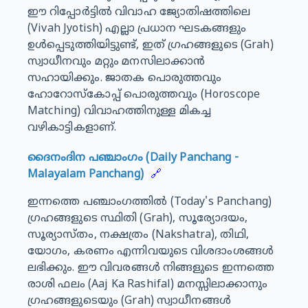
ഈ റിപ്പോർട്ടിൽ വിവാഹ ജ്യോതിഷത്തിലെ
(Vivah Jyotish) എല്ലാ പ്രധാന ഘടകങ്ങളും
ഉൾപ്പെടുത്തിയിട്ടുണ്ട്, ഇത് ഗ്രഹങ്ങളുടെ (Grah)
സ്വാധീനവും മറ്റും മനസിലാക്കാൻ
സഹായിക്കും. ജാതക പൊരുത്തവും
ഹോറോസ്കോപ്പ് പൊരുത്തവും (Horoscope
Matching) വിവാഹത്തിനുള്ള മികച്ച
വഴികാട്ടികളാണ്.
ദൈനംദിന പഞ്ചാംഗം (Daily Panchang -
Malayalam Panchang)
🔗
ഇന്നത്തെ പഞ്ചാംഗത്തിൽ (Today's Panchang)
ഗ്രഹങ്ങളുടെ സ്ഥിതി (Grah), സൂര്യോദയം,
സൂര്യാസ്തം, നക്ഷത്രം (Nakshatra), തിഥി,
യോഗം, കരണം എന്നിവയുടെ വിശദാംശങ്ങൾ
ലഭിക്കും. ഈ വിവരങ്ങൾ നിങ്ങളുടെ ഇന്നത്തെ
രാശി ഫലം (Aaj Ka Rashifal) മനസ്സിലാക്കാനും
ഗ്രഹങ്ങളുടെയും (Grah) സ്വാധീനങ്ങൾ