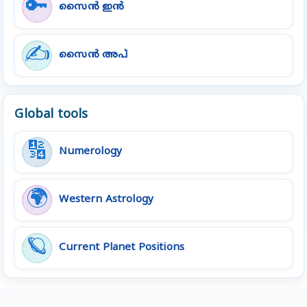
🔑
സൈൻ ഇൻ
✍️
സൈൻ അപ്
Global tools
🔢
Numerology
🌍
Western Astrology
🪐
Current Planet Positions