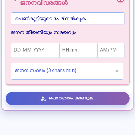
ജനനവിവരങ്ങൾ
പെൺകുട്ടിയുടെ പേര് നൽകുക
ജനന തീയതിയും സമയവും
:
ജനന സ്ഥലം (3 chars min)
പൊരുത്തം കാണുക