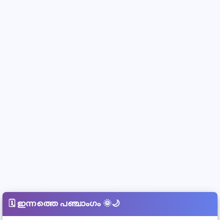
🗓️
ഇന്നത്തെ പഞ്ചാംഗം
🌞🌙