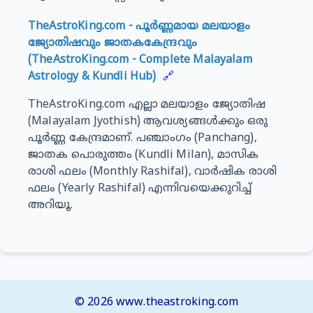
TheAstroKing.com - പൂർണ്ണമായ മലയാളം
ജ്യോതിഷവും ജാതകകേന്ദ്രവും
(TheAstroKing.com - Complete Malayalam
Astrology & Kundli Hub)
🔗
TheAstroKing.com എല്ലാ മലയാളം ജ്യോതിഷ
(Malayalam Jyothish) ആവശ്യങ്ങൾക്കും ഒരു
പൂർണ്ണ കേന്ദ്രമാണ്. പഞ്ചാംഗം (Panchang),
ജാതക പൊരുത്തം (Kundli Milan), മാസിക
രാശി ഫലം (Monthly Rashifal), വാർഷിക രാശി
ഫലം (Yearly Rashifal) എന്നിവയെക്കുറിച്ച്
അറിയൂ.
©
2026
www.theastroking.com