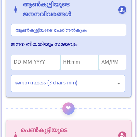
ആൺകുട്ടിയുടെ
ജനനവിവരങ്ങൾ
ആൺകുട്ടിയുടെ പേര് നൽകുക
ജനന തീയതിയും സമയവും
:
ജനന സ്ഥലം (3 chars min)
❤
പെൺകുട്ടിയുടെ