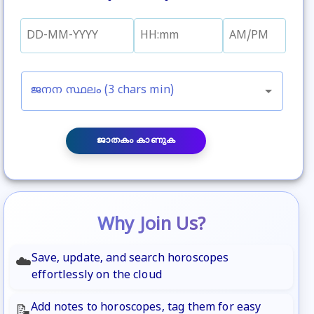
ജനന സ്ഥലം (3 chars min)
ജാതകം കാണുക
Why Join Us?
Save, update, and search horoscopes
☁️
effortlessly on the cloud
Add notes to horoscopes, tag them for easy
📝