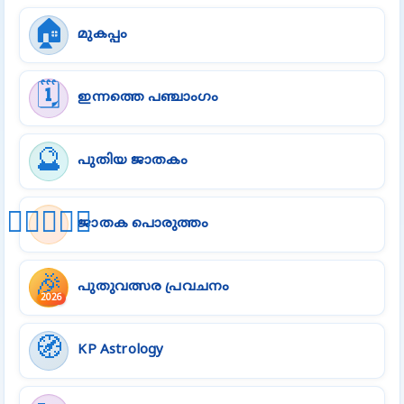
🏠
മുകപ്പം
🗓️
ഇന്നത്തെ പഞ്ചാംഗം
🔮
പുതിയ ജാതകം
👩🏻‍❤️‍👨🏻
ജാതക പൊരുത്തം
🎉
പുതുവത്സര പ്രവചനം
2026
🧭
KP Astrology