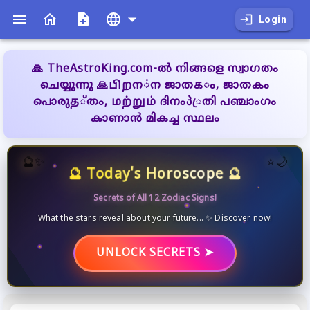
Login
🙏 TheAstroKing.com-ൽ നിങ്ങളെ സ്വാഗതം
ചെയ്യുന്നു 🙏பிறന்ന ജാതகം, ജാതകം
പൊരുத്തം, மற்றும் ദിനംპ്രതി പഞ്ചാംഗം
കാണാൻ മികച്ച സ്ഥലം
🔮✨
⭐🌙
🔮 Today's Horoscope 🔮
Secrets of All 12 Zodiac Signs!
What the stars reveal about your future... ✨ Discover now!
UNLOCK SECRETS ➤