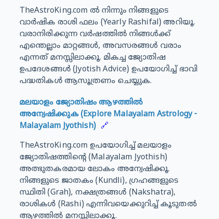
TheAstroKing.com ൽ നിന്നും നിങ്ങളുടെ
വാർഷിക രാശി ഫലം (Yearly Rashifal) അറിയൂ.
വരാനിരിക്കുന്ന വർഷത്തിൽ നിങ്ങൾക്ക്
എന്തെല്ലാം മാറ്റങ്ങൾ, അവസരങ്ങൾ വരാം
എന്നത് മനസ്സിലാക്കൂ. മികച്ച ജ്യോതിഷ
ഉപദേശങ്ങൾ (Jyotish Advice) ഉപയോഗിച്ച് ഭാവി
പദ്ധതികൾ ആസൂത്രണം ചെയ്യുക.
മലയാളം ജ്യോതിഷം ആഴത്തിൽ
അന്വേഷിക്കുക (Explore Malayalam Astrology -
Malayalam Jyothish)
🔗
TheAstroKing.com ഉപയോഗിച്ച് മലയാളം
ജ്യോതിഷത്തിന്റെ (Malayalam Jyothish)
അത്ഭുതകരമായ ലോകം അന്വേഷിക്കൂ.
നിങ്ങളുടെ ജാതകം (Kundli), ഗ്രഹങ്ങളുടെ
സ്ഥിതി (Grah), നക്ഷത്രങ്ങൾ (Nakshatra),
രാശികൾ (Rashi) എന്നിവയെക്കുറിച്ച് കൂടുതൽ
ആഴത്തിൽ മനസ്സിലാക്കൂ.