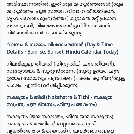
അടിസ്ഥാനത്തിൽ, ഇത് ശുഭ മുഹൂർത്തങ്ങൾ (ശുഭ
മുഹൂർത്തം, പൂജ സമയം, വിവാഹ തീയതികൾ,
ഗൃഹപ്രവേശം മുഹൂർത്തം) കൂടാതെ മറ്റ് പ്രധാന
ചടങ്ങുകൾ, വിശേഷായ മാർഗ്ഗനിർദ്ദേശങ്ങൾ
നിർണയിക്കാൻ സഹായിക്കുന്നു.
ദിവസം & സമയം വിശദാംശങ്ങൾ (Day & Time
Details - Sunrise, Sunset, Hindu Calendar Today)
നിലവിലുള്ള തീയതി (ഹിന്ദു തിഥി, ചന്ദ്ര തീയതി),
സൂര്യോദയം & സൂര്യസ്തമനം (സൂര്യ ഉദയം, ചന്ദ്ര
ഉദയം) സമയവും ചന്ദ്രപക്ഷം (പക്ഷം, കൃഷ്ണ/ശുക്ല
പക്ഷം) എന്നിവ ദർശിപ്പിക്കുന്നു.
നക്ഷത്രം & തിഥി (Nakshatra & Tithi - നക്ഷത്ര
സൂചന, ചന്ദ്ര ദിവസം, ഹിന്ദു പഞ്ചാംഗം)
നക്ഷത്രം (ജന്മ നക്ഷത്രം, ഹിന്ദു ജന്മ നക്ഷത്രം):
നക്ഷത്രം & അതിന്റെ മാറ്റസമയം, ഇത്
വ്യക്തിത്വത്തെ & ദൈനംദിന പ്രവർത്തനങ്ങളെ