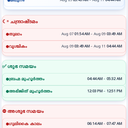
മിഥുനം
Aug 09
03:49 AM
–
Aug 11
04:44 AM
☾⁸ ചന്ദ്രാഷ്ടമം
തുലാം
Aug 07
01:54 AM
–
Aug 09
03:49 AM
വൃശ്ചികം
Aug 09
03:49 AM
–
Aug 11
04:44 AM
✅ ശുഭ സമയം
ബ്രഹ്മ മുഹൂര്‍ത്തം
04:44 AM
–
05:32 AM
അഭിജിത് മുഹൂര്‍ത്തം
12:03 PM
–
12:51 PM
⛔ അശുഭ സമയം
ഗുലികൈ കാലം
06:14 AM
–
07:47 AM