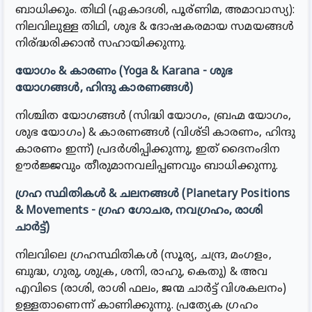
ബാധിക്കും. തിഥി (ഏകാദശി, പൂര്ണിമ, അമാവാസ്യ):
നിലവിലുള്ള തിഥി, ശുഭ & ദോഷകരമായ സമയങ്ങൾ
നിര്ദ്ധരിക്കാൻ സഹായിക്കുന്നു.
യോഗം & കാരണം (Yoga & Karana - ശുഭ
യോഗങ്ങൾ, ഹിന്ദു കാരണങ്ങൾ)
നിശ്ചിത യോഗങ്ങൾ (സിദ്ധി യോഗം, ബ്രഹ്മ യോഗം,
ശുഭ യോഗം) & കാരണങ്ങൾ (വിശ്ടി കാരണം, ഹിന്ദു
കാരണം ഇന്ന്) പ്രദർശിപ്പിക്കുന്നു, ഇത് ദൈനംദിന
ഊർജ്ജവും തീരുമാനവലിപ്പണവും ബാധിക്കുന്നു.
ഗ്രഹ സ്ഥിതികൾ & ചലനങ്ങൾ (Planetary Positions
& Movements - ഗ്രഹ ഗോചര, നവഗ്രഹം, രാശി
ചാർട്ട്)
നിലവിലെ ഗ്രഹസ്ഥിതികൾ (സൂര്യ, ചന്ദ്ര, മംഗളം,
ബുദ്ധ, ഗുരു, ശുക്ര, ശനി, രാഹു, കെതു) & അവ
എവിടെ (രാശി, രാശി ഫലം, ജന്മ ചാർട്ട് വിശകലനം)
ഉള്ളതാണെന്ന് കാണിക്കുന്നു. പ്രത്യേക ഗ്രഹം