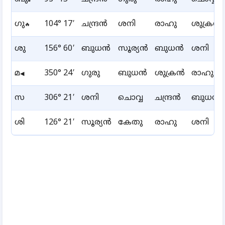
🔲
ഗു
104° 17′
ചന്ദ്രൻ
ശനി
രാഹു
ശുക്രൻ
🔥
ശു
156° 60′
ബുധൻ
സൂര്യൻ
ബുധൻ
ശനി
മ
350° 24′
ഗുരു
ബുധൻ
ശുക്രൻ
രാഹു
◀
സ
306° 21′
ശനി
ചൊവ്വ
ചന്ദ്രൻ
ബുധൻ
ശി
126° 21′
സൂര്യൻ
കേതു
രാഹു
ശനി