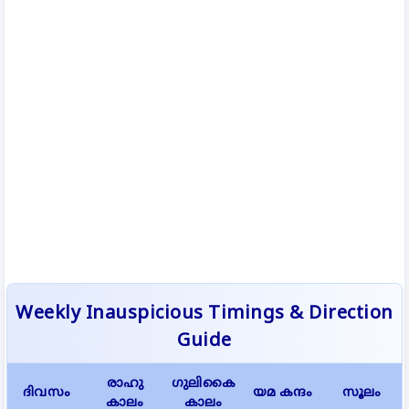
Weekly Inauspicious Timings & Direction
Guide
രാഹു
ഗുലികൈ
ദിവസം
യമ കന്ദം
സൂലം
കാലം
കാലം