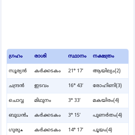
ഗ്രഹം
രാശി
സ്ഥാനം
നക്ഷത്രം
സൂര്യൻ
കർക്കടകം
21° 17′
ആയില്യം(2)
ചന്ദ്രൻ
ഇടവം
16° 43′
രോഹിണി(3)
ചൊവ്വ
മിഥുനം
3° 33′
മകയിരം(4)
ബുധൻ
കർക്കടകം
3° 15′
പുണർതം(4)
🔲
ഗുരു
കർക്കടകം
14° 17′
പൂയം(4)
🔥