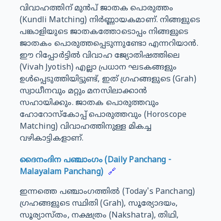
വിവാഹത്തിന് മുൻപ് ജാതക പൊരുത്തം
(Kundli Matching) നിർണ്ണായകമാണ്. നിങ്ങളുടെ
പങ്കാളിയുടെ ജാതകത്തോടൊപ്പം നിങ്ങളുടെ
ജാതകം പൊരുത്തപ്പെടുന്നുണ്ടോ എന്നറിയാൻ.
ഈ റിപ്പോർട്ടിൽ വിവാഹ ജ്യോതിഷത്തിലെ
(Vivah Jyotish) എല്ലാ പ്രധാന ഘടകങ്ങളും
ഉൾപ്പെടുത്തിയിട്ടുണ്ട്, ഇത് ഗ്രഹങ്ങളുടെ (Grah)
സ്വാധീനവും മറ്റും മനസിലാക്കാൻ
സഹായിക്കും. ജാതക പൊരുത്തവും
ഹോറോസ്കോപ്പ് പൊരുത്തവും (Horoscope
Matching) വിവാഹത്തിനുള്ള മികച്ച
വഴികാട്ടികളാണ്.
ദൈനംദിന പഞ്ചാംഗം (Daily Panchang -
Malayalam Panchang)
🔗
ഇന്നത്തെ പഞ്ചാംഗത്തിൽ (Today's Panchang)
ഗ്രഹങ്ങളുടെ സ്ഥിതി (Grah), സൂര്യോദയം,
സൂര്യാസ്തം, നക്ഷത്രം (Nakshatra), തിഥി,