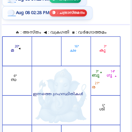
Aug 08 02:28 PM
🌘
↓
ചന്ദ്രാസ്തമനം
🔥 :
അസ്തം
◀ :
വക്രഗതി
:
വർഗോത്തമം
🔲