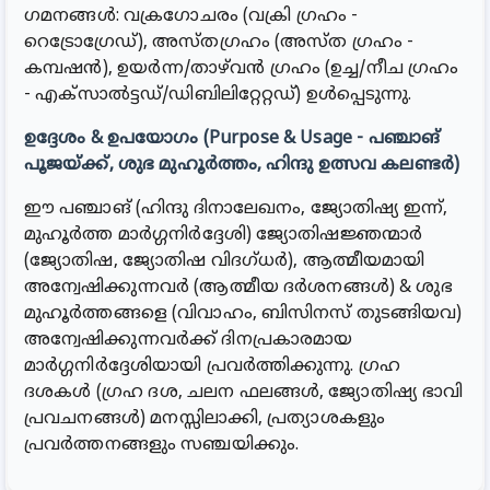
ഗമനങ്ങൾ: വക്രഗോചരം (വക്രി ഗ്രഹം -
റെട്രോഗ്രേഡ്), അസ്തഗ്രഹം (അസ്ത ഗ്രഹം -
കമ്പഷൻ), ഉയർന്ന/താഴ്‌വൻ ഗ്രഹം (ഉച്ച/നീച ഗ്രഹം
- എക്സാൽട്ടഡ്/ഡിബിലിറ്റേറ്റഡ്) ഉൾപ്പെടുന്നു.
ഉദ്ദേശം & ഉപയോഗം (Purpose & Usage - പഞ്ചാങ്
പൂജയ്ക്ക്, ശുഭ മുഹൂർത്തം, ഹിന്ദു ഉത്സവ കലണ്ടർ)
ഈ പഞ്ചാങ് (ഹിന്ദു ദിനാലേഖനം, ജ്യോതിഷ്യ ഇന്ന്,
മുഹൂർത്ത മാർഗ്ഗനിർദ്ദേശി) ജ്യോതിഷജ്ഞന്മാർ
(ജ്യോതിഷ, ജ്യോതിഷ വിദഗ്ധർ), ആത്മീയമായി
അന്വേഷിക്കുന്നവർ (ആത്മീയ ദർശനങ്ങൾ) & ശുഭ
മുഹൂർത്തങ്ങളെ (വിവാഹം, ബിസിനസ് തുടങ്ങിയവ)
അന്വേഷിക്കുന്നവർക്ക് ദിനപ്രകാരമായ
മാർഗ്ഗനിർദ്ദേശിയായി പ്രവർത്തിക്കുന്നു. ഗ്രഹ
ദശകൾ (ഗ്രഹ ദശ, ചലന ഫലങ്ങൾ, ജ്യോതിഷ്യ ഭാവി
പ്രവചനങ്ങൾ) മനസ്സിലാക്കി, പ്രത്യാശകളും
പ്രവർത്തനങ്ങളും സഞ്ചയിക്കും.