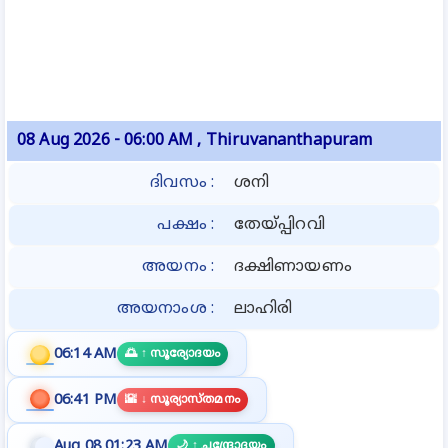
08 Aug 2026
- 06:00 AM ,
Thiruvananthapuram
ദിവസം
:
ശനി
പക്ഷം
:
തേയ്പ്പിറവി
അയനം
:
ദക്ഷിണായണം
അയനാംശ
:
ലാഹിരി
06:14 AM
🌅
↑
സൂര്യോദയം
06:41 PM
🌇
↓
സൂര്യാസ്തമനം
Aug 08 01:23 AM
🌙
↑
ചന്ദ്രോദയം