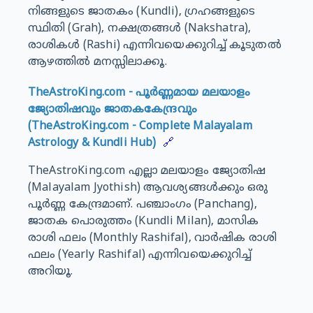
നിങ്ങളുടെ ജാതകം (Kundli), ഗ്രഹങ്ങളുടെ
സ്ഥിതി (Grah), നക്ഷത്രങ്ങൾ (Nakshatra),
രാശികൾ (Rashi) എന്നിവയെക്കുറിച്ച് കൂടുതൽ
ആഴത്തിൽ മനസ്സിലാക്കൂ.
TheAstroKing.com - പൂർണ്ണമായ മലയാളം
ജ്യോതിഷവും ജാതകകേന്ദ്രവും
(TheAstroKing.com - Complete Malayalam
Astrology & Kundli Hub)
🔗
TheAstroKing.com എല്ലാ മലയാളം ജ്യോതിഷ
(Malayalam Jyothish) ആവശ്യങ്ങൾക്കും ഒരു
പൂർണ്ണ കേന്ദ്രമാണ്. പഞ്ചാംഗം (Panchang),
ജാതക പൊരുത്തം (Kundli Milan), മാസിക
രാശി ഫലം (Monthly Rashifal), വാർഷിക രാശി
ഫലം (Yearly Rashifal) എന്നിവയെക്കുറിച്ച്
അറിയൂ.