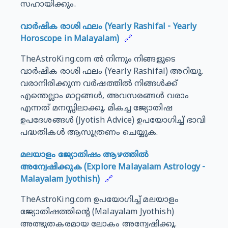
സഹായിക്കും.
വാർഷിക രാശി ഫലം (Yearly Rashifal - Yearly
Horoscope in Malayalam)
🔗
TheAstroKing.com ൽ നിന്നും നിങ്ങളുടെ
വാർഷിക രാശി ഫലം (Yearly Rashifal) അറിയൂ.
വരാനിരിക്കുന്ന വർഷത്തിൽ നിങ്ങൾക്ക്
എന്തെല്ലാം മാറ്റങ്ങൾ, അവസരങ്ങൾ വരാം
എന്നത് മനസ്സിലാക്കൂ. മികച്ച ജ്യോതിഷ
ഉപദേശങ്ങൾ (Jyotish Advice) ഉപയോഗിച്ച് ഭാവി
പദ്ധതികൾ ആസൂത്രണം ചെയ്യുക.
മലയാളം ജ്യോതിഷം ആഴത്തിൽ
അന്വേഷിക്കുക (Explore Malayalam Astrology -
Malayalam Jyothish)
🔗
TheAstroKing.com ഉപയോഗിച്ച് മലയാളം
ജ്യോതിഷത്തിന്റെ (Malayalam Jyothish)
അത്ഭുതകരമായ ലോകം അന്വേഷിക്കൂ.