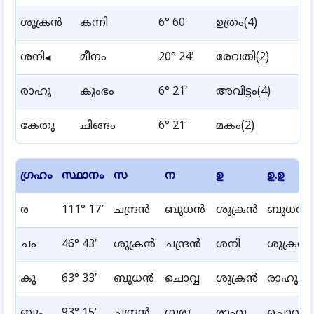
ശുക്രൻ
കന്നി
6° 60′
ഉത്രം(4)
ശനി
മീനം
20° 24′
രേവതി(2)
◀
രാഹു
കുംഭം
6° 21′
അവിട്ടം(4)
കേതു
ചിങ്ങം
6° 21′
മകം(2)
ഗ്രഹം
സ്ഥാനം
സ
ന
ഉ
ഉ.ഉ
ര
111° 17′
ചന്ദ്രൻ
ബുധൻ
ശുക്രൻ
ബുധൻ
ചം
46° 43′
ശുക്രൻ
ചന്ദ്രൻ
ശനി
ശുക്രൻ
കു
63° 33′
ബുധൻ
ചൊവ്വ
ശുക്രൻ
രാഹു
ബു
93° 15′
ചന്ദ്രൻ
ഗുരു
രാഹു
ചൊവ്വ