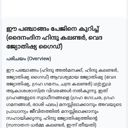
ഈ പഞ്ചാങ്ങം പേജിനെ കുറിച്ച്
(ദൈനംദിന ഹിന്ദു കലണ്ടർ, വെദ
ജ്യോതിഷ്യ ഗൈഡ്)
പരിചയം (Overview)
ഈ പഞ്ചാങ്ങം (ഹിന്ദു അൽമനക്ക്, ഹിന്ദു കലണ്ടർ,
ജ്യോതിഷ്യ ഗൈഡ്) ആവശ്യമായ ജ്യോതിഷ്യ (വേദ
ജ്യോതിഷ്യ, ഗ്രഹ ഗമനം, ചന്ദ്ര കലണ്ടർ) மற்றும்
ആകാശശാസ്ത്ര വിവരങ്ങൾ നൽകുന്നു. ഇത്
ഗ്രഹങ്ങളുടെ സ്വാധീനങ്ങളെ (ഗ്രഹ ഗോചര, ഗ്രഹ
ഗമനങ്ങൾ, രാശി ഫലം) മനസ്സിലാക്കാനും അവയുടെ
പ്രാധാന്യം ജീവിതത്തിൽ മനസ്സിലാക്കാനും
സഹായിക്കുന്നു. ഹിന്ദു ജ്യോതിഷ്യത്തിന്റെ
(സനാതന ധർമ്മ കലണ്ടർ, ഇന്ന് തീയതി)