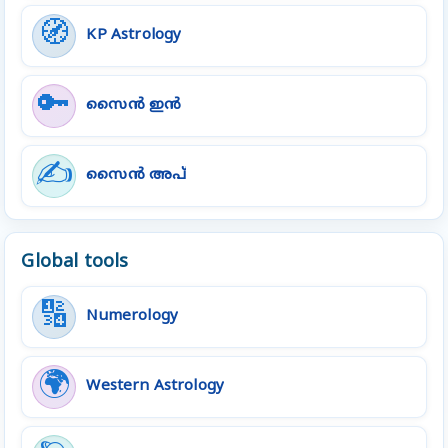
🧭
KP Astrology
🔑
സൈൻ ഇൻ
✍️
സൈൻ അപ്
Global tools
🔢
Numerology
🌍
Western Astrology