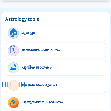
Astrology tools
🏠
മുകപ്പം
🗓️
ഇന്നത്തെ പഞ്ചാംഗം
🔮
പുതിയ ജാതകം
👩🏻‍❤️‍👨🏻
ജാതക പൊരുത്തം
🎉
പുതുവത്സര പ്രവചനം
2026