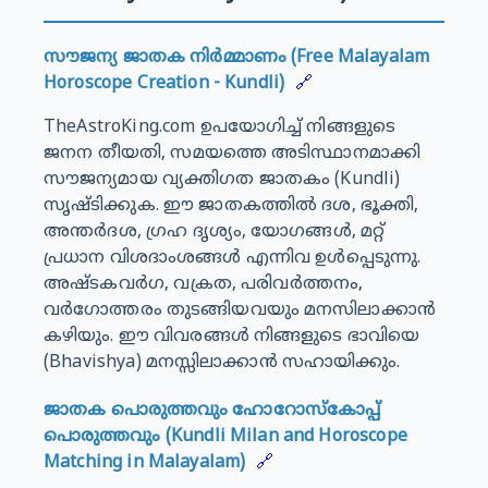
സൗജന്യ ജാതക നിർമ്മാണം (Free Malayalam
Horoscope Creation - Kundli)
🔗
TheAstroKing.com ഉപയോഗിച്ച് നിങ്ങളുടെ
ജനന തീയതി, സമയത്തെ അടിസ്ഥാനമാക്കി
സൗജന്യമായ വ്യക്തിഗത ജാതകം (Kundli)
സൃഷ്ടിക്കുക. ഈ ജാതകത്തിൽ ദശ, ഭൂക്തി,
അന്തർദശ, ഗ്രഹ ദൃശ്യം, യോഗങ്ങൾ, മറ്റ്
പ്രധാന വിശദാംശങ്ങൾ എന്നിവ ഉൾപ്പെടുന്നു.
അഷ്ടകവർഗ, വക്രത, പരിവർത്തനം,
വർഗോത്തരം തുടങ്ങിയവയും മനസിലാക്കാൻ
കഴിയും. ഈ വിവരങ്ങൾ നിങ്ങളുടെ ഭാവിയെ
(Bhavishya) മനസ്സിലാക്കാൻ സഹായിക്കും.
ജാതക പൊരുത്തവും ഹോറോസ്കോപ്പ്
പൊരുത്തവും (Kundli Milan and Horoscope
Matching in Malayalam)
🔗