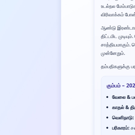
உடல்நல மேம்பாடு
விரிவாக்கம் போன
ஆண்டு இரண்டாம் 
திட்டமிட முடியு
சாத்தியமாகும். 
முன்னேறும்.
தம்பதிகளுக்கு பர
கும்பம் – 20
வேலை & ப
காதல் & த
வெளிநாடு:
பரிகாரம்:
சஷ