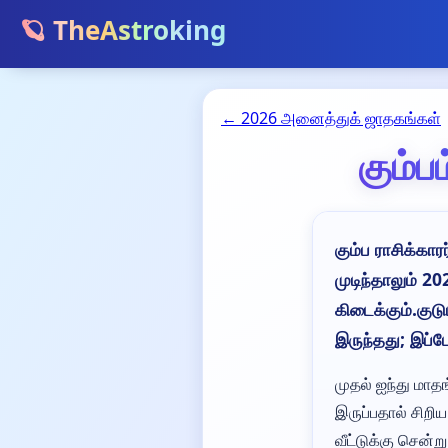
🪐 TheAstroking
← 2026 அனைத்துக் ஜாதகங்கள்
கும்ப
கும்ப ராசிக்கா
முடிந்தாலும் 
கிடைக்கும்.குட
இருந்தது; இப்
முதல் ஐந்து மாதங
இருப்பதால் சிறிய
வீட்டுக்கு சென்ற