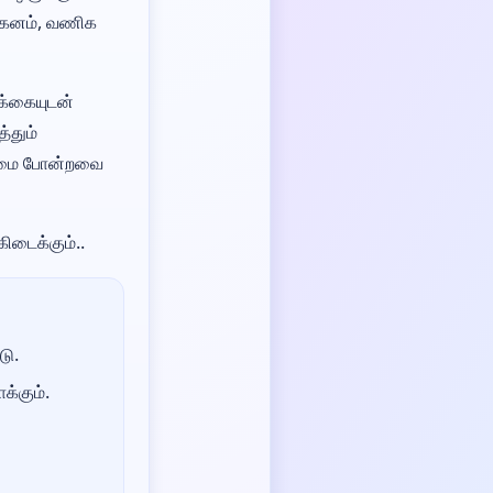
வாகனம், வணிக
ிக்கையுடன்
்தும்
யுரிமை போன்றவை
கிடைக்கும்..
டு.
க்கும்.