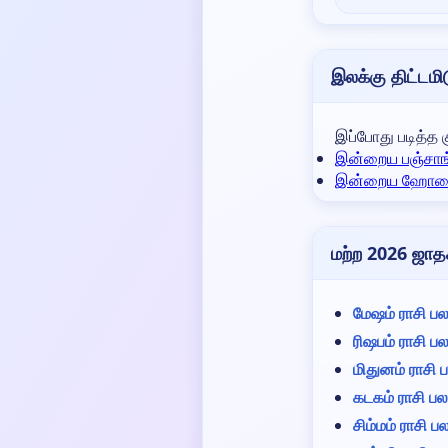
இலக்கு திட்டமி
இப்போது படித்த 
இன்றைய பஞ்சாங
இன்றைய ஹோற
மற்ற 2026 ஜாத
மேஷம் ராசி ப
ரிஷபம் ராசி ப
மிதுனம் ராசி
கடகம் ராசி ப
சிம்மம் ராசி 