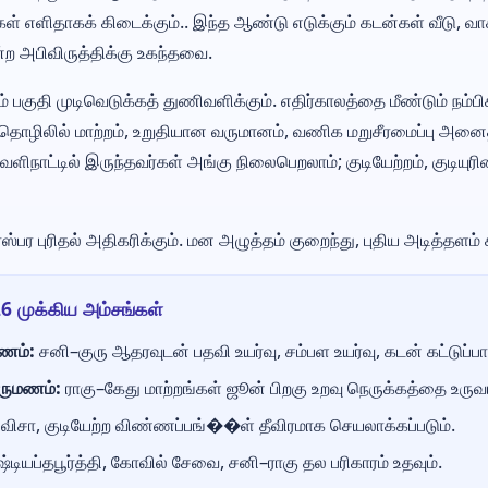
கள் எளிதாகக் கிடைக்கும்.. இந்த ஆண்டு எடுக்கும் கடன்கள் வீடு, 
்ற அபிவிருத்திக்கு உகந்தவை.
பகுதி முடிவெடுக்கத் துணிவளிக்கும். எதிர்காலத்தை மீண்டும் நம்ப
ம். தொழிலில் மாற்றம், உறுதியான வருமானம், வணிக மறுசீரமைப்பு அனைத
வெளிநாட்டில் இருந்தவர்கள் அங்கு நிலைபெறலாம்; குடியேற்றம், குடி
ஸ்பர புரிதல் அதிகரிக்கும். மன அழுத்தம் குறைந்து, புதிய அடித்தளம் 
26 முக்கிய அம்சங்கள்
ணம்:
சனி–குரு ஆதரவுடன் பதவி உயர்வு, சம்பள உயர்வு, கடன் கட்டுப்பா
ிருமணம்:
ராகு–கேது மாற்றங்கள் ஜூன் பிறகு உறவு நெருக்கத்தை உருவா
விசா, குடியேற்ற விண்ணப்பங்��ள் தீவிரமாக செயலாக்கப்படும்.
்டியப்தபூர்த்தி, கோவில் சேவை, சனி–ராகு தல பரிகாரம் உதவும்.