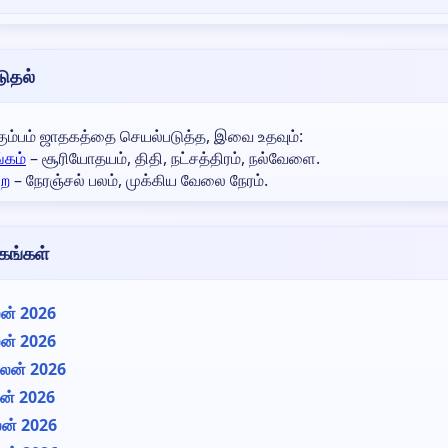
டுதல்
கும்பம் ஜாதகத்தை செயல்படுத்த, இவை உதவும்:
்கம்
– சூரியோதயம், திதி, நட்சத்திரம், நல்வேளை.
ை
– நேரஞ்சல் பலம், முக்கிய வேலை நேரம்.
கங்கள்
லன் 2026
லன் 2026
 பலன் 2026
லன் 2026
பலன் 2026