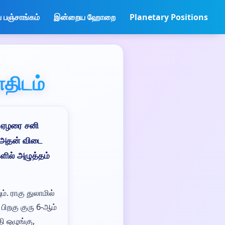
பஞ்சாங்கம்
இன்றைய ஹோறை
Planetary Positions
ோதிடம்
. ஏழரை சனி
் அதன் விடை
ளில் அழுத்தம்
். ராகு துலாமில்
 பிறகு குரு 6-ஆம்
ி ஒழுங்கு,