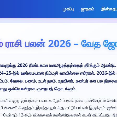
முகப்பு
ஜாதகம்
இன்றைய 
ம் ராசி பலன் 2026 – வேத ஜ
ரர்களுக்கு 2026 நீண்டகால மனஅழுத்தத்தைத் தீர்க்கும் ஆண்டு
2024–25-இல் உண்மையான நிம்மதி வரவில்லை என்றால், 2026-இல
ும்பம், வேலை, பணம், உடல் நலம், உறவினர், நண்பர் என பல திசைக
போது ஒவ்வொன்றாக குறையத் தொடங்கும்.
்களில் குரு கும்பத்தை பலமாக ஆதரிப்பதால் நல்ல முன்னேற்றம் தெரியும
 பின்னணி அழுத்தம் இருந்தாலும் அது கட்டுப்பாட்டில் இருக்கும். ஜூன்
ு 10 மற்றும் 12-ஆம் வீடுகளைக் கண்ணிடுவதால் கடன் கட்டுப்பாடு, நித