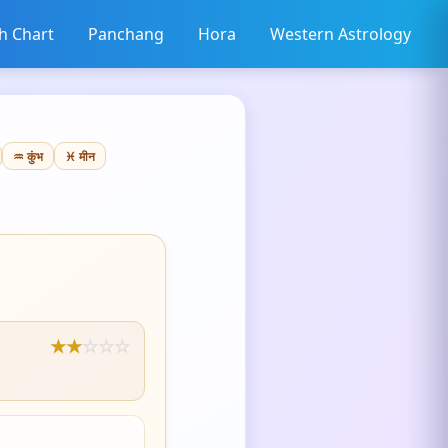
th Chart
Panchang
Hora
Western Astrology
♒ कुंभ
♓ मीन
★
★
☆
☆
☆