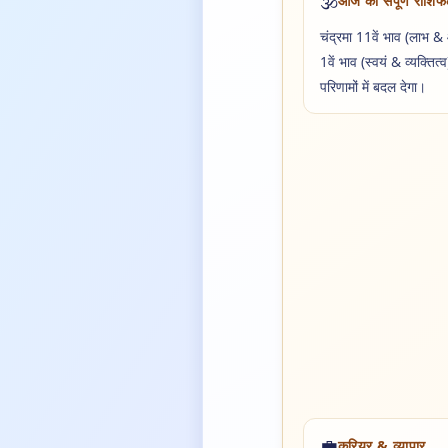
🕉️
आज का संपूर्ण राशि
चंद्रमा 11वें भाव (लाभ & 
1वें भाव (स्वयं & व्यक्ति
परिणामों में बदल देगा।
💼
करियर & व्यापार