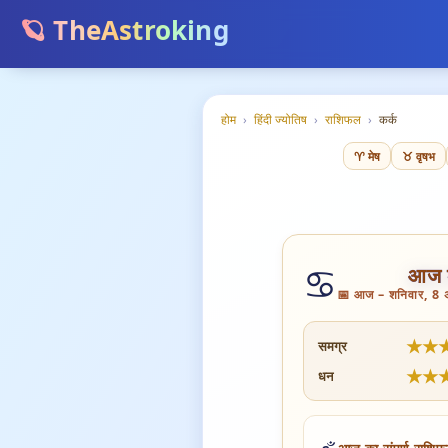
🪐 TheAstroking
होम
›
हिंदी ज्योतिष
›
राशिफल
›
कर्क
♈ मेष
♉ वृषभ
♋
आज क
📅 आज – शनिवार, 8 अग
★
★
समग्र
★
★
धन