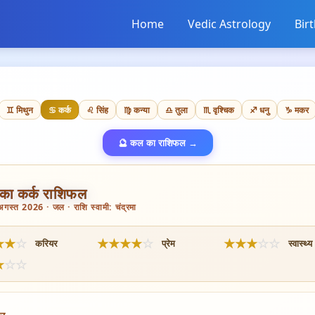
Home
Vedic Astrology
Bir
♊ मिथुन
♋ कर्क
♌ सिंह
♍ कन्या
♎ तुला
♏ वृश्चिक
♐ धनु
♑ मकर
🔮 कल का राशिफल →
ा कर्क राशिफल
स्त 2026 · जल · राशि स्वामी: चंद्रमा
★
★
☆
★
★
★
★
☆
★
★
★
☆
☆
करियर
प्रेम
स्वास्थ्य
★
☆
☆