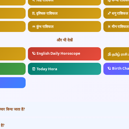
♌ सिंह राशिफल
♍ कन्या राशि
♏ वृश्चिक राशिफल
♐ धनु राशिफल
♒ कुंभ राशिफल
♓ मीन राशिफल
और भी देखें
🪐 English Daily Horoscope
🕉️ தமிழ் ராசி
🪐 Birth Ch
⏰ Today Hora
यार किया जाता है?
है?