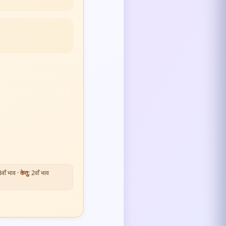
8वाँ भाव ·
केतु
: 2वाँ भाव