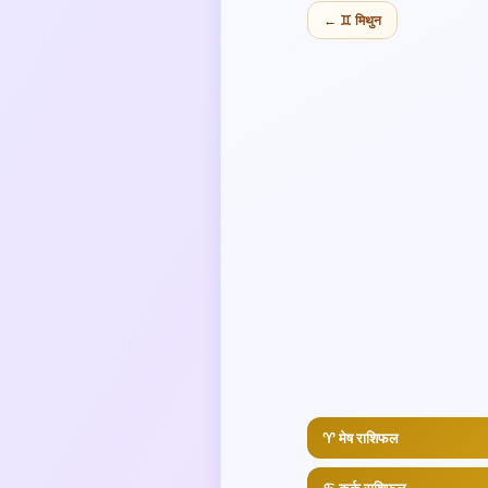
← ♊ मिथुन
♈ मेष राशिफल