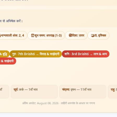
ल से अभिषेक करें।

⏰
🧭
🤝
भाग्यशाली अंक: 2, 4
शुभ समय: अपराह्न (1-3)
दिशा: उत्तर
♏ वृश्चिक
बुद्धि
गुरु · 7th Drishti → विवाह & साझेदारी
शनि · 3rd Drishti → लाभ & आय
 & साझेदारी
ाँ
सूर्य
: कर्क — 1वाँ भाव
चंद्रमा
: वृषभ — 11वाँ भाव
राहु
: 
अंतिम अपडेट: August 08, 2026 · लाहिरी अयनांश के आधार पर गणना