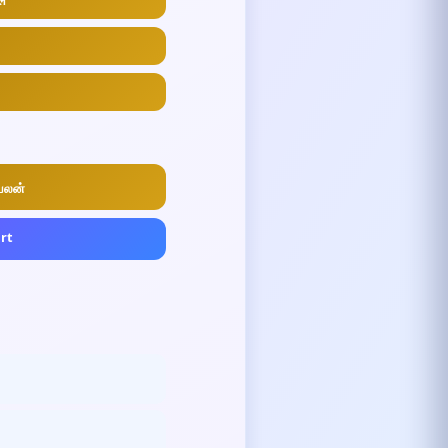
फल
 பலன்
art