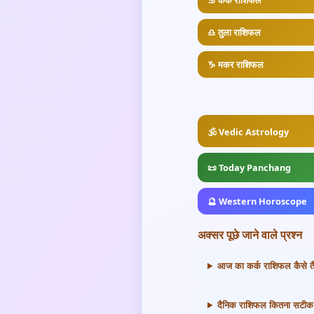
♋ कर्क राशिफल
♎ तुला राशिफल
♑ मकर राशिफल
🕉️ Vedic Astrology
📜 Today Panchang
🔮 Western Horoscope
अक्सर पूछे जाने वाले प्रश्न
आज का कर्क राशिफल कैसे तै
दैनिक राशिफल कितना सटीक 