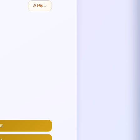
♌ सिंह →
फल