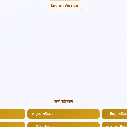
English Version
सभी राशिफल
♉ वृषभ राशिफल
♊ मिथुन राशि