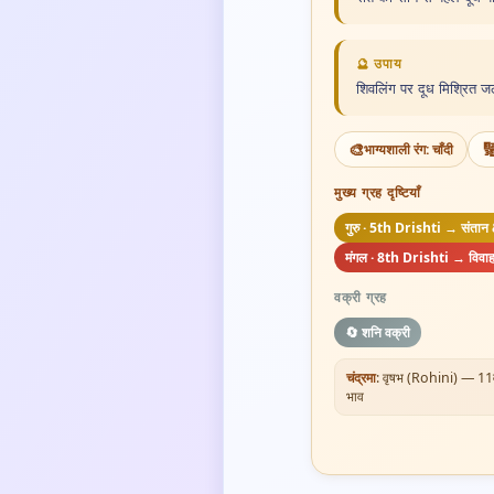
🔮 उपाय
शिवलिंग पर दूध मिश्रित ज
🎨

भाग्यशाली रंग: चाँदी
मुख्य ग्रह दृष्टियाँ
गुरु · 5th Drishti → संतान & 
मंगल · 8th Drishti → विवाह
वक्री ग्रह
🔄 शनि वक्री
चंद्रमा
: वृषभ (Rohini) — 11व
भाव