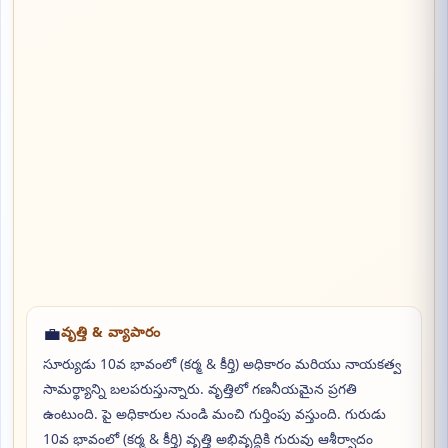
💼
వృత్తి & వ్యాపారం
సూర్యుడు 10వ భావంలో (కర్మ & కీర్తి) అధికారం మరియు నాయకత్వ
సామర్థ్యాన్ని బలపరుస్తున్నారు. వృత్తిలో గణనీయమైన ప్రగతి
ఉంటుంది. పై అధికారుల నుండి మంచి గుర్తింపు వస్తుంది. గురుడు
10వ భావంలో (కర్మ & కీర్తి) వృత్తి అభివృద్ధికి గురువు ఆశీర్వాదం