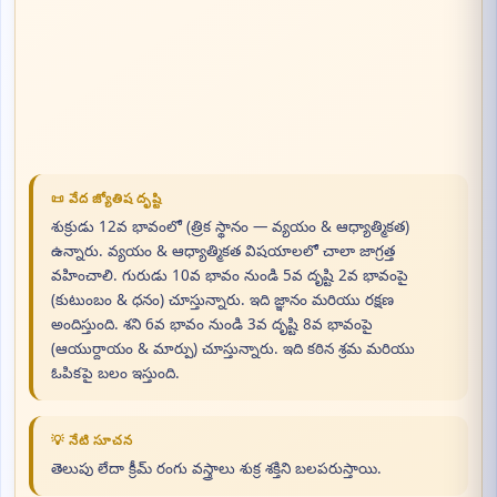
📜 వేద జ్యోతిష దృష్టి
శుక్రుడు 12వ భావంలో (త్రిక స్థానం — వ్యయం & ఆధ్యాత్మికత)
ఉన్నారు. వ్యయం & ఆధ్యాత్మికత విషయాలలో చాలా జాగ్రత్త
వహించాలి. గురుడు 10వ భావం నుండి 5వ దృష్టి 2వ భావంపై
(కుటుంబం & ధనం) చూస్తున్నారు. ఇది జ్ఞానం మరియు రక్షణ
అందిస్తుంది. శని 6వ భావం నుండి 3వ దృష్టి 8వ భావంపై
(ఆయుర్దాయం & మార్పు) చూస్తున్నారు. ఇది కఠిన శ్రమ మరియు
ఓపికపై బలం ఇస్తుంది.
💡 నేటి సూచన
తెలుపు లేదా క్రీమ్ రంగు వస్త్రాలు శుక్ర శక్తిని బలపరుస్తాయి.