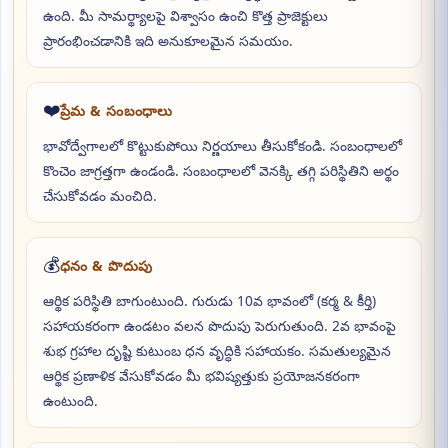
ఉంది. మీ సామర్థ్యాలపై విశ్వాసం ఉంచి కొత్త ప్రాజెక్టులు
ప్రారంభించడానికి ఇది అనుకూలమైన సమయం.
❤️
ప్రేమ & సంబంధాలు
భావోద్వేగాలలో కొట్టుకుపోయి నిర్ణయాలు తీసుకోకండి. సంబంధాలలో
కొంచెం జాగ్రత్తగా ఉండండి. సంబంధాలలో వెనక్కి తగ్గి పరిస్థితిని అర్థం
చేసుకోవడం మంచిది.
💰
ధనం & పొదుపు
ఆర్థిక పరిస్థితి బాగుంటుంది. గురుడు 10వ భావంలో (కర్మ & కీర్తి)
సహాయకరంగా ఉండటం వలన పొదుపు పెరుగుతుంది. 2వ భావంపై
శుభ గ్రహాల దృష్టి కుటుంబ ధన వృద్ధికి సహాయకం. సమతుల్యమైన
ఆర్థిక ప్రణాళిక వేసుకోవడం మీ భవిష్యత్తుకు ప్రయోజనకరంగా
ఉంటుంది.