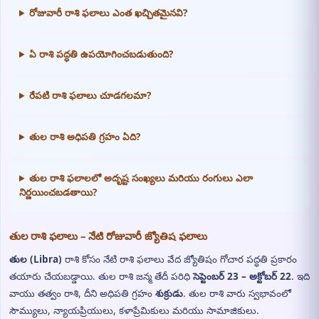
రోజువారీ రాశి ఫలాలు ఎంత ఖచ్చితమైనవి?
ఏ రాశి పద్ధతి ఉపయోగించబడుతుంది?
రేపటి రాశి ఫలాలు చూడగలమా?
తుల రాశి అధిపతి గ్రహం ఏది?
తుల రాశి ఫలాలలో అదృష్ట సంఖ్యలు మరియు రంగులు ఎలా
నిర్ణయించబడతాయి?
తుల రాశి ఫలాలు – నేటి రోజువారీ జ్యోతిష ఫలాలు
తుల (Libra)
రాశి కోసం నేటి రాశి ఫలాలు వేద జ్యోతిషం గోచార పద్ధతి ప్రకారం
తయారు చేయబడ్డాయి. తుల రాశి జన్మ తేదీ పరిధి
సెప్టెంబర్ 23 – అక్టోబర్ 22
. ఇది
వాయు తత్వం రాశి, దీని అధిపతి గ్రహం
శుక్రుడు
. తుల రాశి వారు స్వభావంలో
సౌమ్యులు, న్యాయప్రియులు, కళాప్రేమికులు మరియు సామాజికులు.