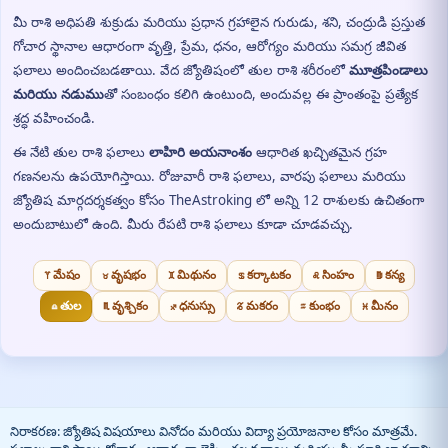
మీ రాశి అధిపతి శుక్రుడు మరియు ప్రధాన గ్రహాలైన గురుడు, శని, చంద్రుడి ప్రస్తుత
గోచార స్థానాల ఆధారంగా వృత్తి, ప్రేమ, ధనం, ఆరోగ్యం మరియు సమగ్ర జీవిత
ఫలాలు అందించబడతాయి. వేద జ్యోతిషంలో తుల రాశి శరీరంలో
మూత్రపిండాలు
మరియు నడుము
తో సంబంధం కలిగి ఉంటుంది, అందువల్ల ఈ ప్రాంతంపై ప్రత్యేక
శ్రద్ధ వహించండి.
ఈ నేటి తుల రాశి ఫలాలు
లాహిరి అయనాంశం
ఆధారిత ఖచ్చితమైన గ్రహ
గణనలను ఉపయోగిస్తాయి. రోజువారీ రాశి ఫలాలు, వారపు ఫలాలు మరియు
జ్యోతిష మార్గదర్శకత్వం కోసం TheAstroking లో అన్ని 12 రాశులకు ఉచితంగా
అందుబాటులో ఉంది. మీరు రేపటి రాశి ఫలాలు కూడా చూడవచ్చు.
♈ మేషం
♉ వృషభం
♊ మిథునం
♋ కర్కాటకం
♌ సింహం
♍ కన్య
♎ తుల
♏ వృశ్చికం
♐ ధనుస్సు
♑ మకరం
♒ కుంభం
♓ మీనం
నిరాకరణ: జ్యోతిష విషయాలు వినోదం మరియు విద్యా ప్రయోజనాల కోసం మాత్రమే.