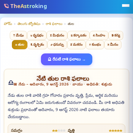
🪐 TheAstroking
హోమ్
›
తెలుగు జ్యోతిషం
›
రాశి ఫలాలు
›
తుల
♈ మేషం
♉ వృషభం
♊ మిథునం
♋ కర్కాటకం
♌ సింహం
♍ కన్య
♎ తుల
♏ వృశ్చికం
♐ ధనుస్సు
♑ మకరం
♒ కుంభం
♓ మీనం
🔮 రేపటి రాశి ఫలాలు →
♎
నేటి తుల రాశి ఫలాలు
📅 నేడు – ఆదివారం, 9 ఆగస్ట్ 2026 · వాయు · అధిపతి: శుక్రుడు
నేడు తుల రాశి వారికి గ్రహ గోచారం ప్రకారం వృత్తి, ప్రేమ, ఆర్థిక మరియు
ఆరోగ్య రంగాలలో ఏమి జరుగుతుందో వివరంగా చదవండి. మీ రాశి అధిపతి
శుక్రుడు ప్రభావంతో ఆదివారం, 9 ఆగస్ట్ 2026 నాటి ఫలాలు తయారు
చేయబడ్డాయి.
★
★
☆
☆
☆
★
★
★
★
★
సమగ్రం
వృత్తి