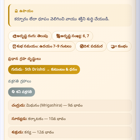
🔮 ఉపాయం
కర్పూరం లేదా ధూపం వెలిగించి వాయు శక్తిని శుద్ధి చేయండి.
🎨
అదృష్ట రంగు: తెలుపు
🔢
అదృష్ట సంఖ్య: 6, 7
⏰
శుభ సమయం: ఉదయం 7–9 గంటలు
🧭
దిశ: పడమర
🤝
♒ కుంభం
ప్రధాన గ్రహ దృష్టులు
గురుడు · 5th Drishti → కుటుంబం & ధనం
వక్రగతి గ్రహాలు
🔄 శని వక్రగతి
చంద్రుడు
: మిథునం (Mrigashira) — 9వ భావం
సూర్యుడు
: కర్కాటకం — 10వ భావం
శుక్రుడు
: కన్య — 12వ భావం