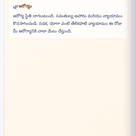
🌿
ఆరోగ్యం
ఆరోగ్య స్థితి బాగుంటుంది. సమతుల్య ఆహారం మరియు వ్యాయామం
కొనసాగించండి. నడక, యోగా వంటి తేలికపాటి వ్యాయామం ఈ రోజు
మీ ఆరోగ్యానికి చాలా మేలు చేస్తుంది.