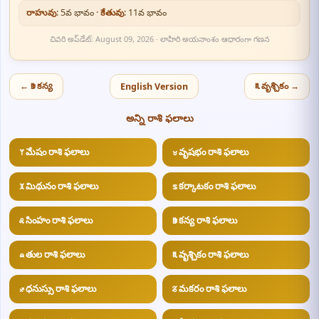
రాహువు
: 5వ భావం ·
కేతువు
: 11వ భావం
చివరి అప్‌డేట్: August 09, 2026 · లాహిరి అయనాంశం ఆధారంగా గణన
← ♍ కన్య
♏ వృశ్చికం →
English Version
అన్ని రాశి ఫలాలు
♈ మేషం రాశి ఫలాలు
♉ వృషభం రాశి ఫలాలు
♊ మిథునం రాశి ఫలాలు
♋ కర్కాటకం రాశి ఫలాలు
♌ సింహం రాశి ఫలాలు
♍ కన్య రాశి ఫలాలు
♎ తుల రాశి ఫలాలు
♏ వృశ్చికం రాశి ఫలాలు
♐ ధనుస్సు రాశి ఫలాలు
♑ మకరం రాశి ఫలాలు