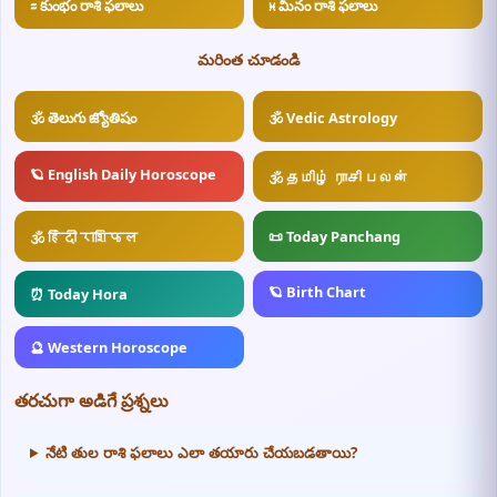
♒ కుంభం రాశి ఫలాలు
♓ మీనం రాశి ఫలాలు
మరింత చూడండి
🕉️ తెలుగు జ్యోతిషం
🕉️ Vedic Astrology
🪐 English Daily Horoscope
🕉️ தமிழ் ராசி பலன்
📜 Today Panchang
🕉️ हिंदी राशिफल
🪐 Birth Chart
⏰ Today Hora
🔮 Western Horoscope
తరచుగా అడిగే ప్రశ్నలు
నేటి తుల రాశి ఫలాలు ఎలా తయారు చేయబడతాయి?