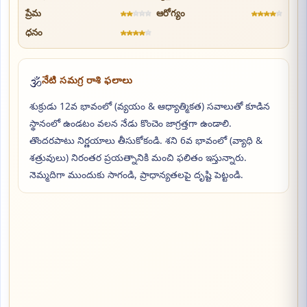
★
★
☆
☆
☆
★
★
★
★
☆
ప్రేమ
ఆరోగ్యం
★
★
★
★
☆
ధనం
🕉️
నేటి సమగ్ర రాశి ఫలాలు
శుక్రుడు 12వ భావంలో (వ్యయం & ఆధ్యాత్మికత) సవాలుతో కూడిన
స్థానంలో ఉండటం వలన నేడు కొంచెం జాగ్రత్తగా ఉండాలి.
తొందరపాటు నిర్ణయాలు తీసుకోకండి. శని 6వ భావంలో (వ్యాధి &
శత్రువులు) నిరంతర ప్రయత్నానికి మంచి ఫలితం ఇస్తున్నారు.
నెమ్మదిగా ముందుకు సాగండి, ప్రాధాన్యతలపై దృష్టి పెట్టండి.